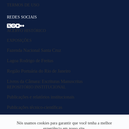
TERMOS DE USO
REDES SOCIAIS
ACERVO HISTÓRICO
EXPOSIÇÕES
Fazenda Nacional Santa Cruz
Lagoa Rodrigo de Freitas
Região Portuária do Rio de Janeiro
Livros da Câmara: Escrituras Manuscritas
REPOSITÓRIO INSTITUCIONAL
Publicações e relatórios institucionais
Publicações técnico-científicas
Legislação e normativos
Nós usamos cookies para garantir que você tenha a melhor
Fluxos e procedimentos
experiência em nosso site.