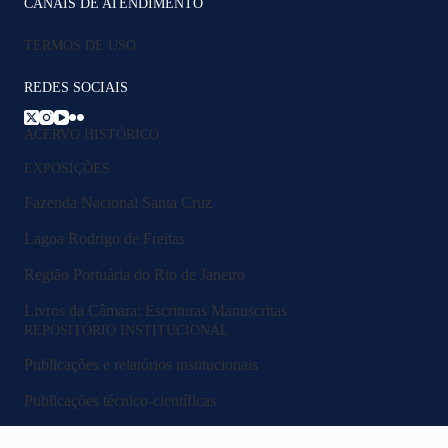
CANAIS DE ATENDIMENTO
TERMOS DE USO
REDES SOCIAIS
ACERVO HISTÓRICO
EXPOSIÇÕES
Fazenda Nacional Santa Cruz
Lagoa Rodrigo de Freitas
Região Portuária do Rio de Janeiro
Livros da Câmara: Escrituras Manuscritas
REPOSITÓRIO INSTITUCIONAL
Publicações e relatórios institucionais
Publicações técnico-científicas
Legislação e normativos