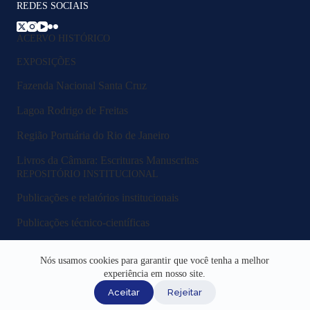
REDES SOCIAIS
ACERVO HISTÓRICO
EXPOSIÇÕES
Fazenda Nacional Santa Cruz
Lagoa Rodrigo de Freitas
Região Portuária do Rio de Janeiro
Livros da Câmara: Escrituras Manuscritas
REPOSITÓRIO INSTITUCIONAL
Publicações e relatórios institucionais
Publicações técnico-científicas
Legislação e normativos
Nós usamos cookies para garantir que você tenha a melhor
Fluxos e procedimentos
experiência em nosso site.
Aceitar
Rejeitar
Acesso Institucional