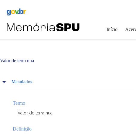
Pular
para
o
conteúdo
Início
Acerv
Valor de terra nua
Metadados
Termo
Valor de terra nua
Definição