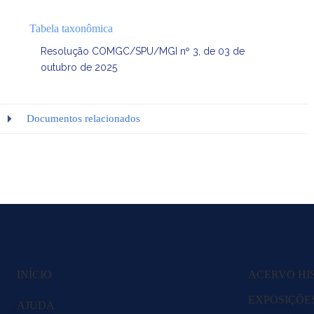
Tabela taxonômica
Resolução COMGC/SPU/MGI nº 3, de 03 de
outubro de 2025
Documentos relacionados
INÍCIO
ACERVO HI
EXPOSIÇÕE
AJUDA