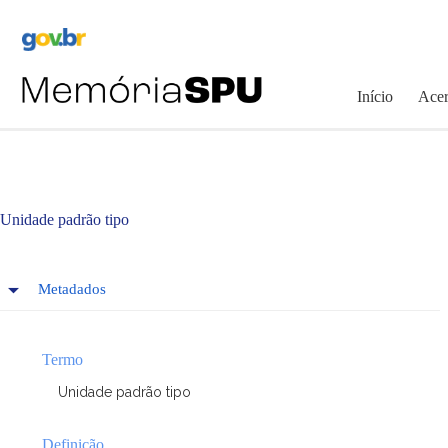
Pular
para
o
conteúdo
Início
Acer
Unidade padrão tipo
Metadados
Termo
Unidade padrão tipo
Definição