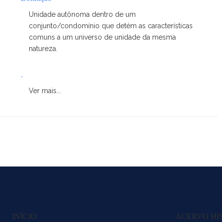
Unidade autônoma dentro de um
conjunto/condomínio que detém as características
comuns a um universo de unidade da mesma
natureza.
.
Ver mais...
INÍCIO
ACERVO HI