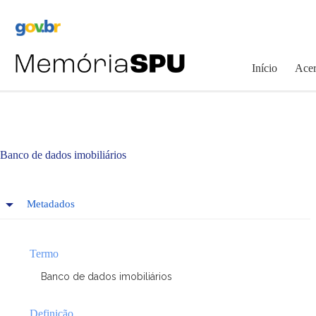
Pular
para
o
conteúdo
Início
Acer
Banco de dados imobiliários
Metadados
Termo
Banco de dados imobiliários
Definição