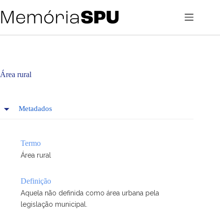
Pular
para
o
conteúdo
Área rural
Metadados
Termo
Área rural
Definição
Aquela não definida como área urbana pela
legislação municipal.