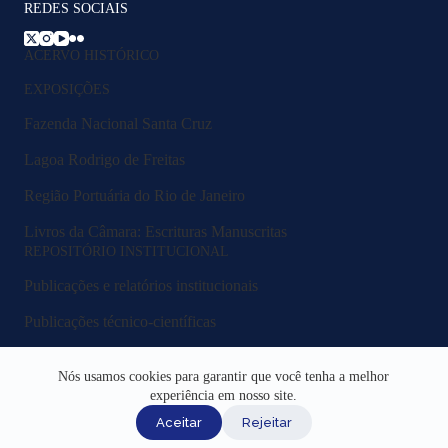
REDES SOCIAIS
ACERVO HISTÓRICO
EXPOSIÇÕES
Fazenda Nacional Santa Cruz
Lagoa Rodrigo de Freitas
Região Portuária do Rio de Janeiro
Livros da Câmara: Escrituras Manuscritas
REPOSITÓRIO INSTITUCIONAL
Publicações e relatórios institucionais
Publicações técnico-científicas
Legislação e normativos
Nós usamos cookies para garantir que você tenha a melhor
Fluxos e procedimentos
experiência em nosso site.
Aceitar
Rejeitar
Acesso Institucional