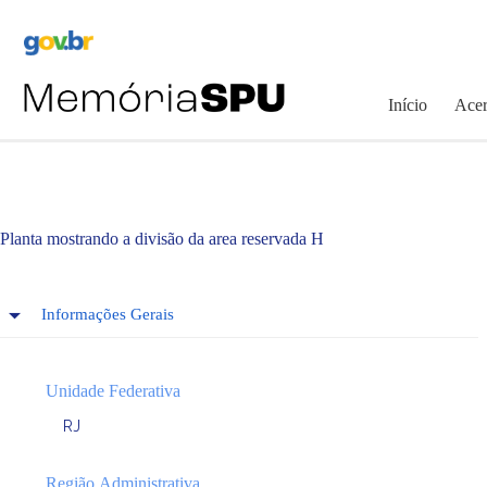
Pular
para
o
conteúdo
Início
Acer
Planta mostrando a divisão da area reservada H
Informações Gerais
Unidade Federativa
RJ
Região Administrativa