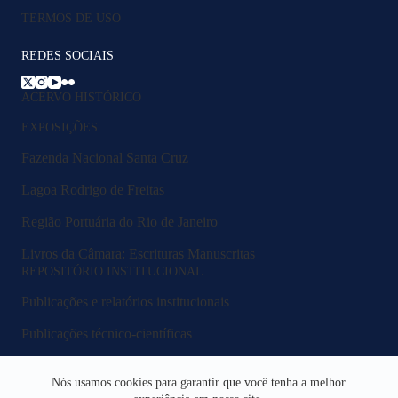
TERMOS DE USO
REDES SOCIAIS
ACERVO HISTÓRICO
EXPOSIÇÕES
Fazenda Nacional Santa Cruz
Lagoa Rodrigo de Freitas
Região Portuária do Rio de Janeiro
Livros da Câmara: Escrituras Manuscritas
REPOSITÓRIO INSTITUCIONAL
Publicações e relatórios institucionais
Publicações técnico-científicas
Legislação e normativos
Nós usamos cookies para garantir que você tenha a melhor
Fluxos e procedimentos