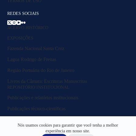
TERMOS DE USO
REDES SOCIAIS
ACERVO HISTÓRICO
EXPOSIÇÕES
Fazenda Nacional Santa Cruz
Lagoa Rodrigo de Freitas
Região Portuária do Rio de Janeiro
Livros da Câmara: Escrituras Manuscritas
REPOSITÓRIO INSTITUCIONAL
Publicações e relatórios institucionais
Publicações técnico-científicas
Legislação e normativos
Nós usamos cookies para garantir que você tenha a melhor
Fluxos e procedimentos
experiência em nosso site.