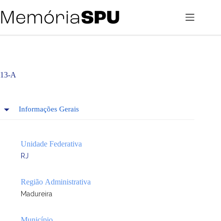
Pular
para
o
conteúdo
13-A
Informações Gerais
Unidade Federativa
RJ
Região Administrativa
Madureira
Município