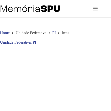
Pular
para
o
conteúdo
Home
Unidade Federativa
PI
Itens
Unidade Federativa
PI