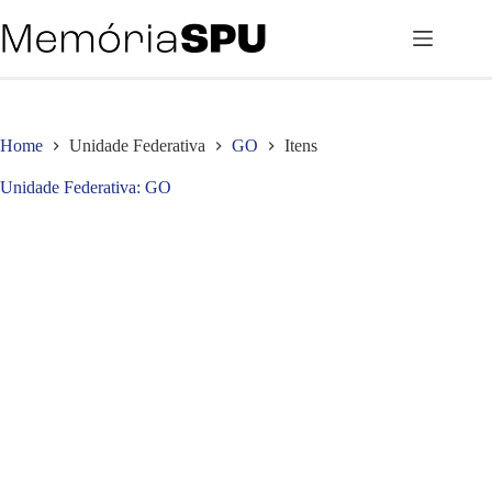
Pular
para
o
conteúdo
Home
Unidade Federativa
GO
Itens
Unidade Federativa
GO