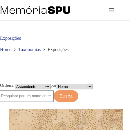
Pular
para
o
conteúdo
Exposições
Home
Taxonomias
Exposições
Ordenar
por
Busca