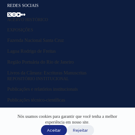
REDES SOCIAIS
ACERVO HISTÓRICO
EXPOSIÇÕES
Fazenda Nacional Santa Cruz
Lagoa Rodrigo de Freitas
Região Portuária do Rio de Janeiro
Livros da Câmara: Escrituras Manuscritas
REPOSITÓRIO INSTITUCIONAL
Publicações e relatórios institucionais
Publicações técnico-científicas
Legislação e normativos
Nós usamos cookies para garantir que você tenha a melhor
Fluxos e procedimentos
experiência em nosso site.
Aceitar
Rejeitar