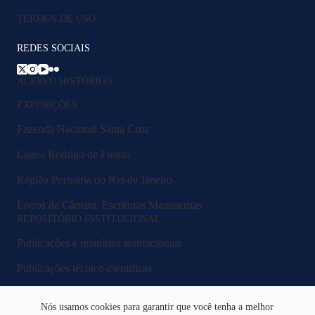
TERMOS DE USO
REDES SOCIAIS
ACERVO HISTÓRICO
EXPOSIÇÕES
Fazenda Nacional Santa Cruz
Lagoa Rodrigo de Freitas
Região Portuária do Rio de Janeiro
Livros da Câmara: Escrituras Manuscritas
REPOSITÓRIO INSTITUCIONAL
Publicações e relatórios institucionais
Publicações técnico-científicas
Legislação e normativos
Nós usamos cookies para garantir que você tenha a melhor