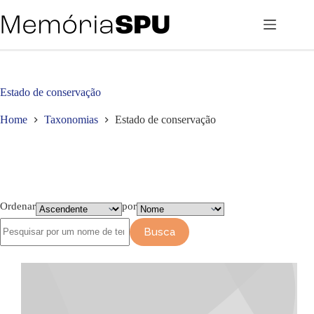
Pular
para
o
conteúdo
Estado de conservação
Home
Taxonomias
Estado de conservação
Ordenar
por
Busca