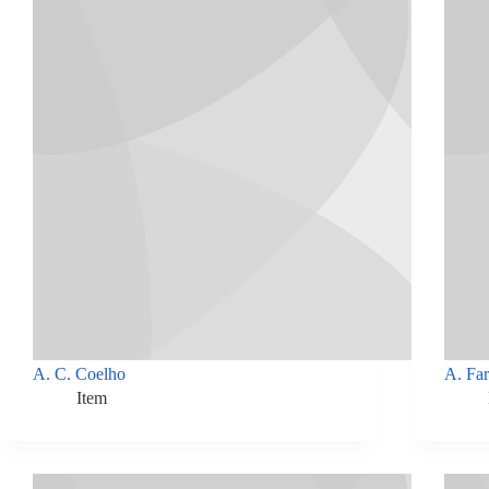
A. C. Coelho
A. Far
Item