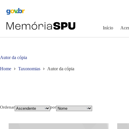
Pular
para
o
conteúdo
Início
Acer
Autor da cópia
Home
Taxonomias
Autor da cópia
Ordenar
por