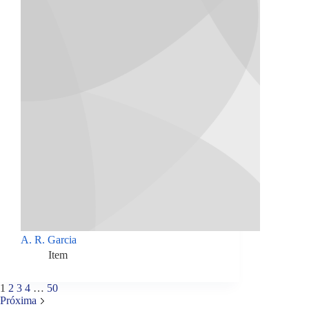
A. R. Garcia
Item
1
2
3
4
…
50
Próxima