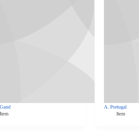
 Gand
A. Portugal
Item
Item