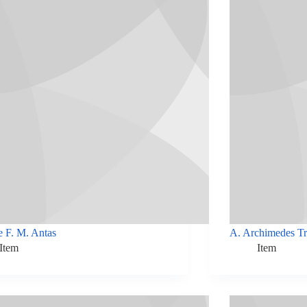
e F. M. Antas
A. Archimedes T
Item
Item