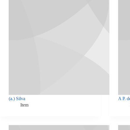
(a.) Silva
A P. d
Item