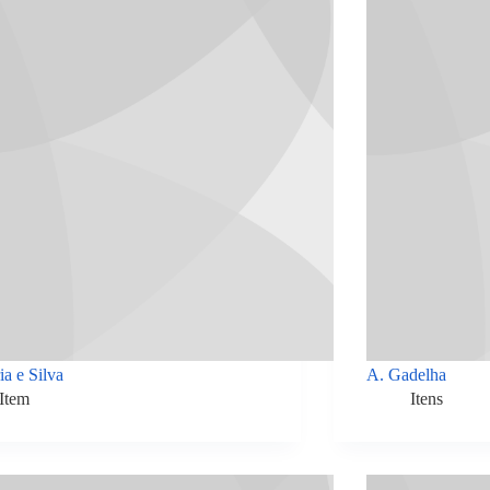
ia e Silva
A. Gadelha
Item
Itens