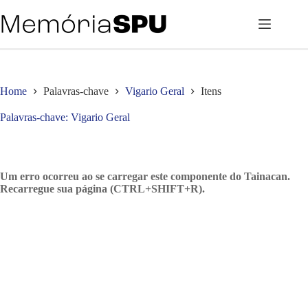
Pular
para
o
conteúdo
Home
Palavras-chave
Vigario Geral
Itens
Palavras-chave
Vigario Geral
Um erro ocorreu ao se carregar este componente do Tainacan.
Recarregue sua página (CTRL+SHIFT+R).