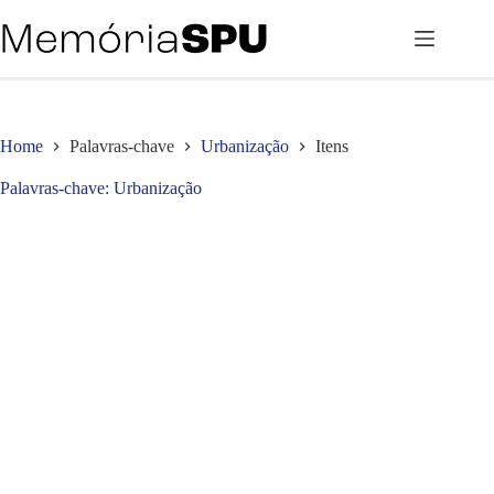
Pular
para
o
conteúdo
Home
Palavras-chave
Urbanização
Itens
Palavras-chave
Urbanização