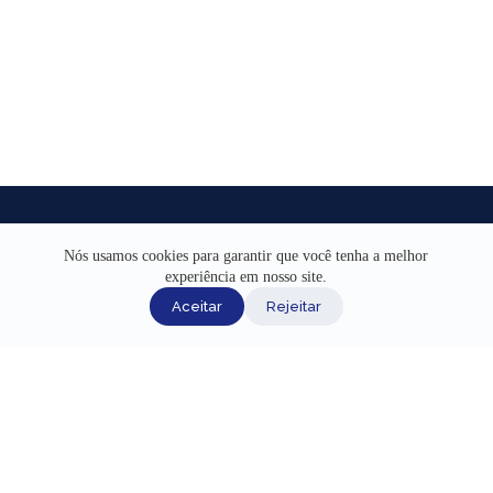
Nós usamos cookies para garantir que você tenha a melhor
experiência em nosso site.
INÍCIO
Aceitar
Rejeitar
AJUDA
CANAIS DE ATENDIMENTO
TERMOS DE USO
REDES SOCIAIS