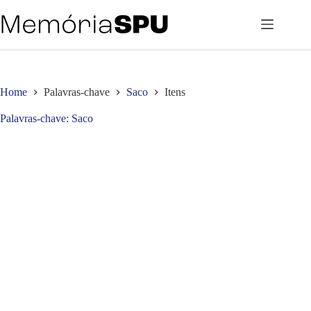
Pular
para
o
conteúdo
Home
Palavras-chave
Saco
Itens
Palavras-chave
Saco