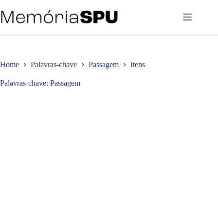
Pular
para
o
conteúdo
Home
Palavras-chave
Passagem
Itens
Palavras-chave
Passagem