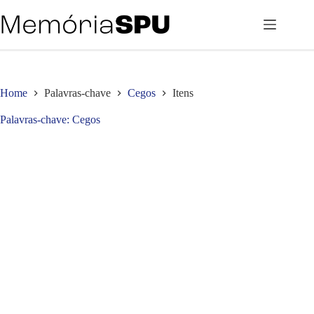
Pular
para
o
conteúdo
Home
Palavras-chave
Cegos
Itens
Palavras-chave
Cegos