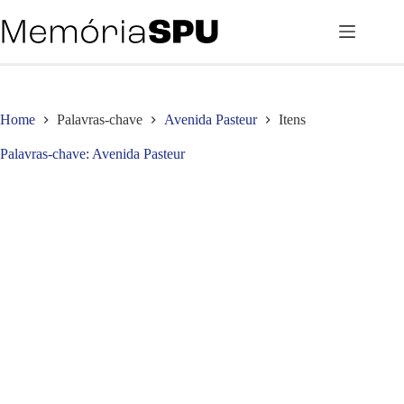
Pular
para
o
conteúdo
Home
Palavras-chave
Avenida Pasteur
Itens
Palavras-chave
Avenida Pasteur