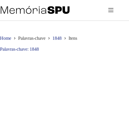
Pular
para
o
conteúdo
Home
Palavras-chave
1848
Itens
Palavras-chave
1848