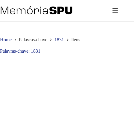
Pular
para
o
conteúdo
Home
Palavras-chave
1831
Itens
Palavras-chave
1831