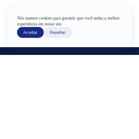
Nós usamos cookies para garantir que você tenha a melhor
experiência em nosso site.
Aceitar
Rejeitar
INÍCIO
ACERVO HI
EXPOSIÇÕE
AJUDA
Fazenda Nacio
CANAIS DE ATENDIMENTO
Lagoa Rodrigo 
TERMOS DE USO
Região Portuár
REDES SOCIAIS
Livros da Câma