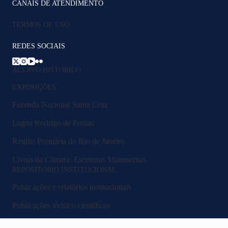
CANAIS DE ATENDIMENTO
TERMOS DE USO
REDES SOCIAIS
ACERVO HISTÓRICO
EXPOSIÇÕES
Fazenda Nacional Santa Cruz
Lagoa Rodrigo de Freitas
Região Portuária do Rio de Janeiro
Livros da Câmara: Escrituras Manuscritas
REPOSITÓRIO INSTITUCIONAL
Publicações e relatórios institucionais
Publicações técnico-científicas
Legislação e normativos