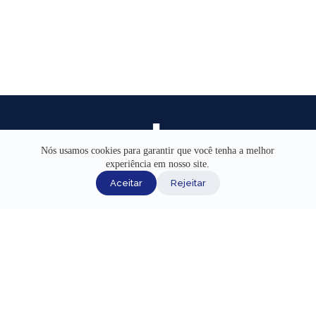
Nós usamos cookies para garantir que você tenha a melhor
experiência em nosso site.
INÍCIO
Aceitar
Rejeitar
AJUDA
CANAIS DE ATENDIMENTO
TERMOS DE USO
REDES SOCIAIS