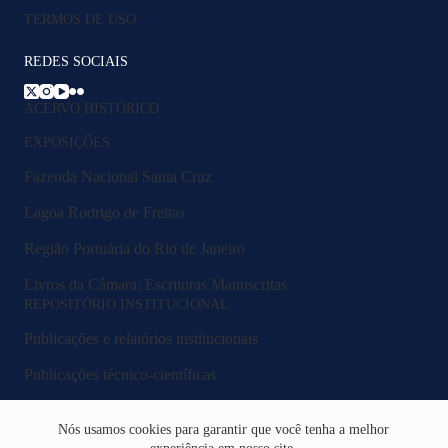
TERMOS DE USO
REDES SOCIAIS
ACERVO HISTÓRICO
EXPOSIÇÕES
Fazenda Nacional Santa Cruz
Lagoa Rodrigo de Freitas
Região Portuária do Rio de Janeiro
Livros da Câmara: Escrituras Manuscritas
REPOSITÓRIO INSTITUCIONAL
Publicações e relatórios institucionais
Publicações técnico-científicas
Legislação e normativos
Nós usamos cookies para garantir que você tenha a melhor
Fluxos e procedimentos