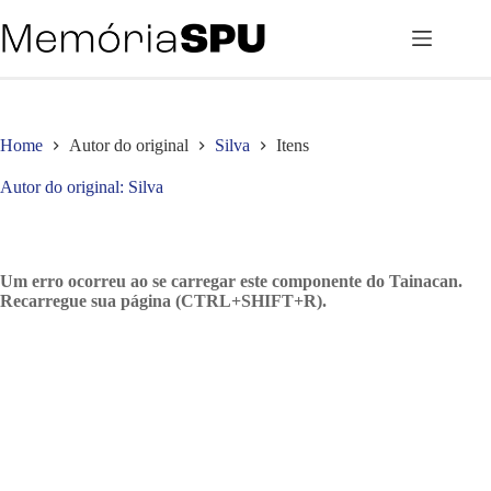
Pular
para
o
conteúdo
Home
Autor do original
Silva
Itens
Autor do original
Silva
Um erro ocorreu ao se carregar este componente do Tainacan.
Recarregue sua página (CTRL+SHIFT+R).