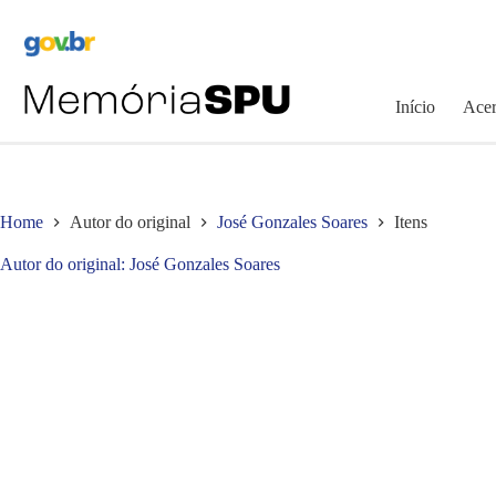
Pular
para
o
conteúdo
Início
Acer
Home
Autor do original
José Gonzales Soares
Itens
Autor do original
José Gonzales Soares