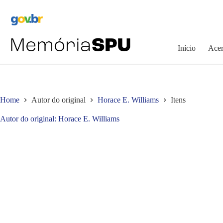
Pular
para
o
conteúdo
Início
Acer
Home
Autor do original
Horace E. Williams
Itens
Autor do original
Horace E. Williams