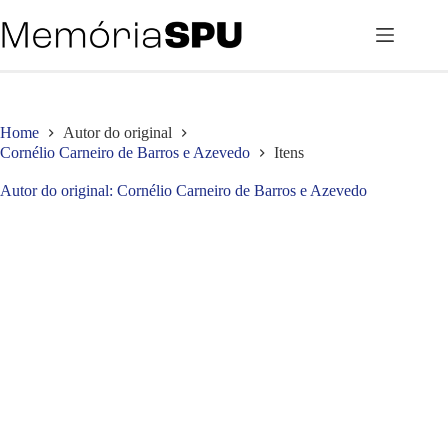
Pular
para
o
conteúdo
Home
Autor do original
Cornélio Carneiro de Barros e Azevedo
Itens
Autor do original
Cornélio Carneiro de Barros e Azevedo