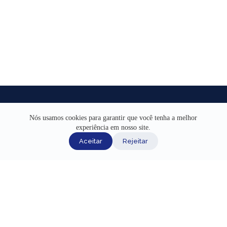
Nós usamos cookies para garantir que você tenha a melhor
experiência em nosso site.
INÍCIO
Aceitar
Rejeitar
AJUDA
CANAIS DE ATENDIMENTO
TERMOS DE USO
REDES SOCIAIS