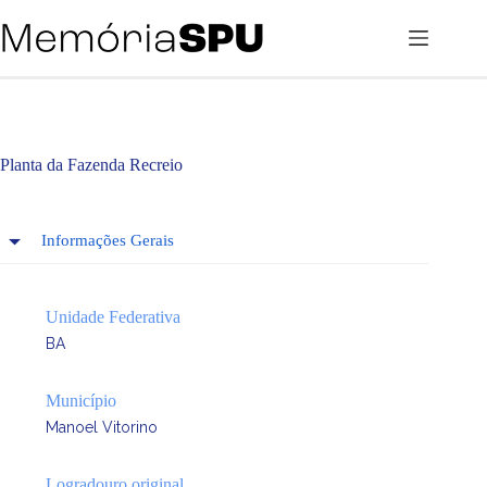
Pular
para
o
conteúdo
Planta da Fazenda Recreio
Informações Gerais
Unidade Federativa
BA
Município
Manoel Vitorino
Logradouro original