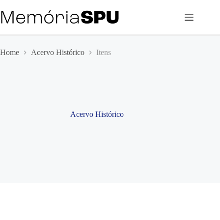
Pular
para
o
conteúdo
Home
Acervo Histórico
Itens
Acervo Histórico